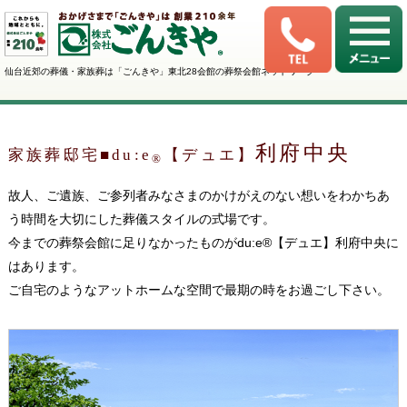
仙台近郊の葬儀・家族葬は「ごんきや」東北28会館の葬祭会館ネットワーク
利府中央
家族葬邸宅■du:e
【デュエ】
®
故人、ご遺族、ご参列者みなさまのかけがえのない想いをわかちあ
う時間を大切にした葬儀スタイルの式場です。
今までの葬祭会館に足りなかったものがdu:e®【デュエ】利府中央に
はあります。
ご自宅のようなアットホームな空間で最期の時をお過ごし下さい。