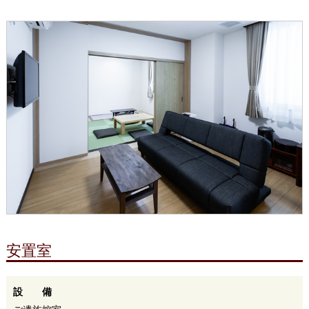
安置室
設 備